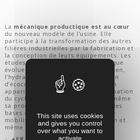
La
mécanique productique est au cœur
du nouveau modèle de l’usine. Elle
participe à la transformation des autres
filières industrielles par la fabrication et
la conception de leurs équipements. Les
études et travaux de génie mécanique
évoluent pour se tourner vers l’éolien,
l’hydraulique ou le solaire. La notion
d’écoconception fait également son
apparition se rapportant à l’anticipation
du cycle de vie d’un produit avant même
sa production. La mécanique pose les
bases de notre avenir en termes de
This site uses cookies
mobilité, de confort, d’alimentation et
and gives you control
même de culture.
over what you want to
activate
ER