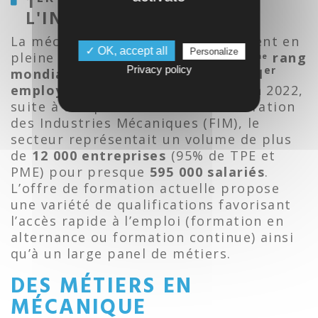
1
EMPLOYEUR DE
L'INDUSTRIE
La mécanique, science du mouvement en
✓ OK, accept all
Personalize
pleine expansion, représente le
6
rang
ème
Privacy policy
er
mondial des employeurs
et est le
1
employeur industriel
de France. En 2022,
suite à une publication de la Fédération
des Industries Mécaniques (FIM), le
secteur représentait un volume de plus
de
12 000 entreprises
(95% de TPE et
PME) pour presque
595 000 salariés
.
L’offre de formation actuelle propose
une variété de qualifications favorisant
l’accès rapide à l’emploi (formation en
alternance ou formation continue) ainsi
qu’à un large panel de métiers.
DES MÉTIERS EN
MÉCANIQUE