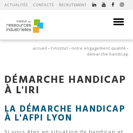
ACTUALITÉS
CONTACTS
RECRUTEMENT
Toggle
navigati
accueil
l'institut
notre engagement qualité
démarche handicap
DÉMARCHE HANDICAP
À L'IRI
LA DÉMARCHE HANDICAP
À L'AFPI LYON
Si vous êtes en situation de handicap et