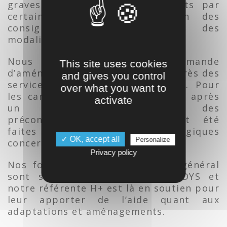
graves : adaptation des supports par
certains formateurs, adaptation des
consignes, des exercices et des
modalités de CCF.
Nous aidons à la demande
This site uses cookies
d’aménagements aux examens auprès des
and gives you control
services de l’Education Nationale. Pour
over what you want to
les candidats de la session 2020, après
activate
un entretien individualisé, des
préconisations d’adaptation ont été
faites auprès des équipes pédagogiques
✓ OK, accept all
Personalize
concernées.
Privacy policy
Nos formateurs d’enseignement général
sont sensibilisés aux troubles DYS et
notre référente H+ est là en soutien pour
leur apporter de l’aide quant aux
adaptations et aménagements.