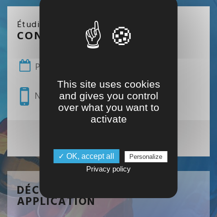
Étudiant / Entreprise / Salarié
CONTACTEZ NOUS
Prendre un rendez-vous
This site uses cookies
Nous appeler
and gives you control
over what you want to
activate
Nous trouver
✓ OK, accept all
Personalize
Privacy policy
DÉCOUVREZ NOTRE
APPLICATION