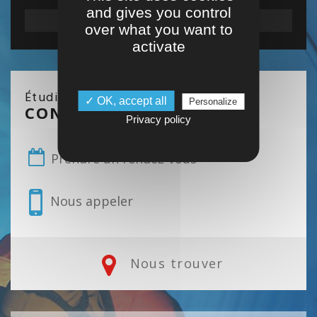
and gives you control
reCAPTCHA is disabled.
✓ Allow
over what you want to
activate
Étudiant / Entreprise / Salarié
✓ OK, accept all
Personalize
CONTACTEZ NOUS
Privacy policy
Prendre un rendez-vous
Nous appeler
Nous trouver