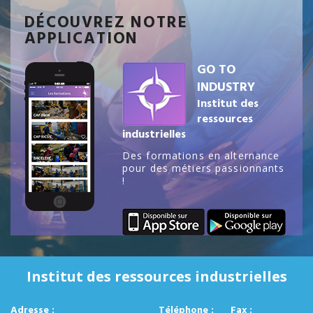
DÉCOUVREZ NOTRE
APPLICATION
GO TO
INDUSTRY
Institut des
ressources
industrielles
Des formations en alternance
pour des métiers passionnants
!
Institut des ressources industrielles
Adresse :
Téléphone :
Fax :