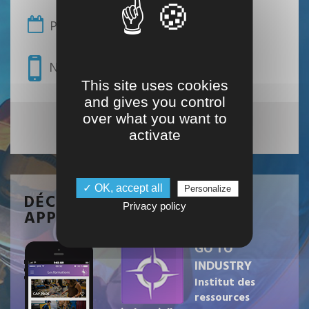
Prendre un rendez-vous
Nous appeler
This site uses cookies
and gives you control
over what you want to
Nous trouver
activate
✓ OK, accept all
Personalize
DÉCOUVREZ NOTRE
Privacy policy
APPLICATION
GO TO
INDUSTRY
Institut des
ressources