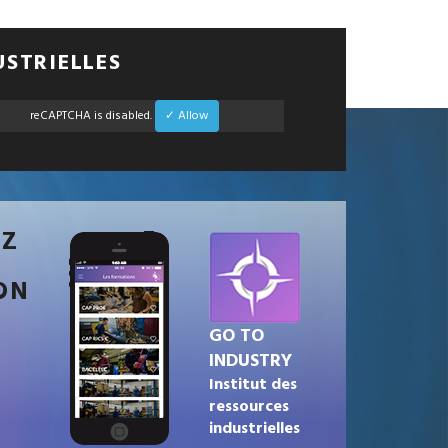
USTRIELLES
reCAPTCHA is disabled.
✓ Allow
EZ
ON
GO TO
INDUSTRY
Institut des
ressources
industrielles