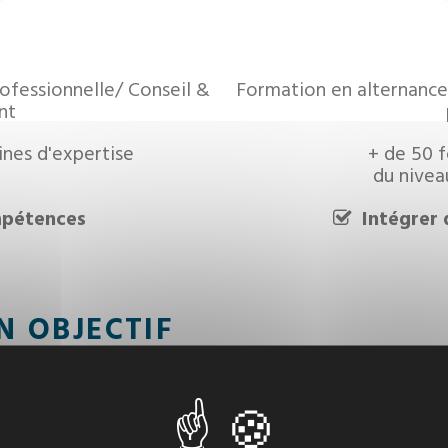
ofessionnelle/ Conseil &
Formation en alternance 
nt
ines d'expertise
+ de 50 
du nivea
mpétences
Intégrer 
N OBJECTIF
 signifie ? Tout simplement, plus qu'un or
uotidien.
ffre de formation dans
11 domaines d'expe