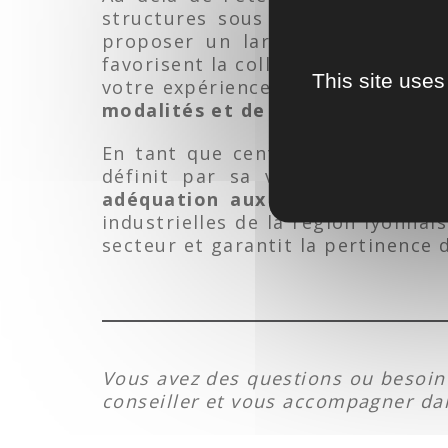
structures sous une direction co
proposer un large panel de solu
favorisent la collaboration entre n
This site uses
votre expérience ou encore votre
modalités et de certifications ma
En tant que centre de formation e
définit par sa volonté de
forme
adéquation aux constantes évolu
industrielles de la région lyonnai
secteur et garantit la pertinence 
Vous avez des questions ou besoin
conseiller et vous accompagner da