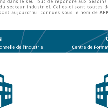
 ans dans le seul but de répondre aux besoi
du secteur industriel. Celles-ci sont toutes 
sont aujourd'hui connues sous le nom de
AFP
N
onnelle de l'
I
ndustrie
C
entre de
F
orma