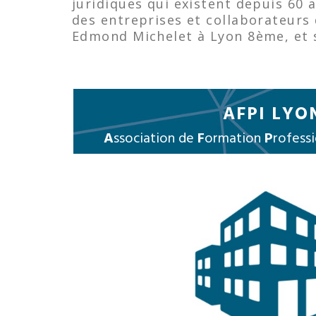
juridiques qui existent depuis 60
des entreprises et collaborateurs 
Edmond Michelet à Lyon 8ème, et 
AFPI LYO
A
ssociation de
F
ormation
P
rofessi