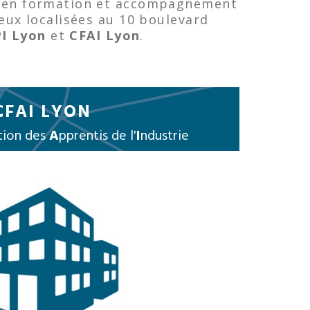
ns en formation et accompagnement
deux localisées au 10 boulevard
I Lyon
et
CFAI Lyon
.
CFAI LYON
tion des
A
pprentis de l'
I
ndustrie