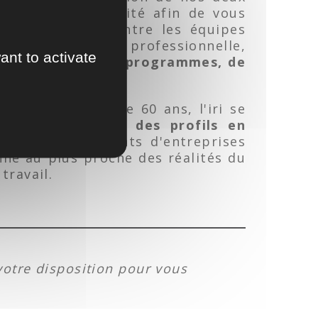
ibilité et d'agilité afin de vous
es passerelles entre les équipes
il, votre situation professionnelle,
ant to activate
 une
multitude de programmes, de
NCE
depuis plus de 60 ans, l'iri se
compétents, avec des profils en
é par des dirigeants d'entreprises
onne au plus proche des réalités du
 travail.
votre disposition pour vous