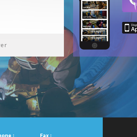
ver
hone :
Fax :