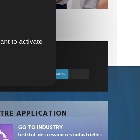
ant to activate
USTRIELLES
reCAPTCHA is disabled.
✓ Allow
TRE APPLICATION
GO TO INDUSTRY
Institut des ressources industrielles