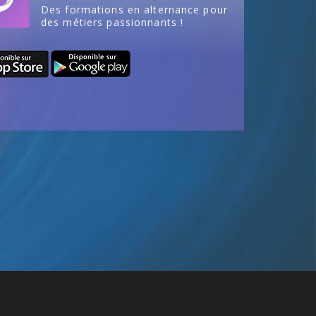
Des formations en alternance pour
des métiers passionnants !