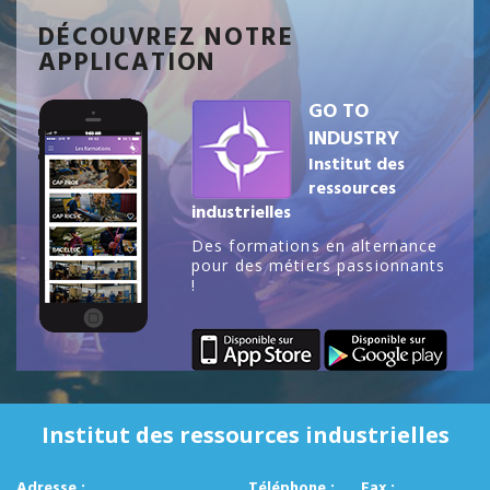
DÉCOUVREZ NOTRE
APPLICATION
GO TO
INDUSTRY
Institut des
ressources
industrielles
Des formations en alternance
pour des métiers passionnants
!
Institut des ressources industrielles
Adresse :
Téléphone :
Fax :