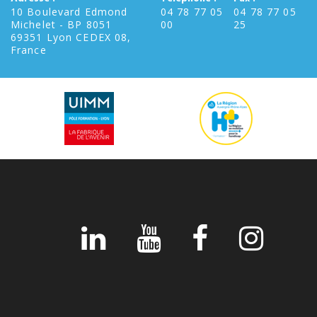
10 Boulevard Edmond
04 78 77 05
04 78 77 05
Michelet - BP 8051
00
25
69351 Lyon CEDEX 08,
France