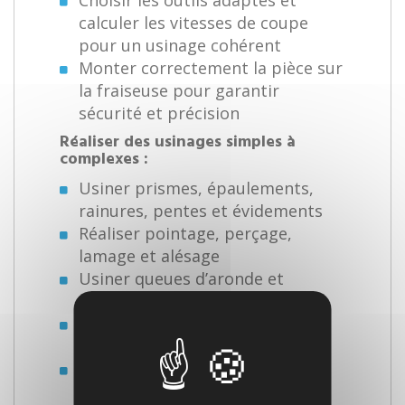
Choisir les outils adaptés et
calculer les vitesses de coupe
pour un usinage cohérent
Monter correctement la pièce sur
la fraiseuse pour garantir
sécurité et précision
Réaliser des usinages simples à
complexes :
Usiner prismes, épaulements,
rainures, pentes et évidements
Réaliser pointage, perçage,
lamage et alésage
Usiner queues d’aronde et
rainures de clavette
Réaliser centrages avec pinnule,
fosses et évidements
Utiliser plateau diviseur ou
circulaire pour les usinages