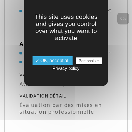
complexes
Produire des pièces conformes et
This site uses cookies
fonctionnelles en respectant les
0%
and gives you control
tolérances
over what you want to
activate
Affûter et entretenir des outils :
Affûter correctement les fraiseuses et forets
pour maintenir leur performance
Comprendre l’impact de l’affûtage sur la
✓ OK, accept all
Personalize
qualité de la pièce et la longévité des outils
Privacy policy
VALIDATION
Attestation des acquis de formation
VALIDATION DÉTAIL
Évaluation par des mises en
situation professionnelle