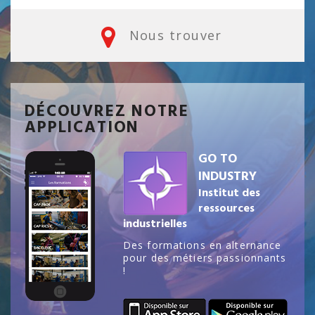
Nous trouver
DÉCOUVREZ NOTRE
APPLICATION
GO TO
INDUSTRY
Institut des
ressources
industrielles
Des formations en alternance
pour des métiers passionnants
!