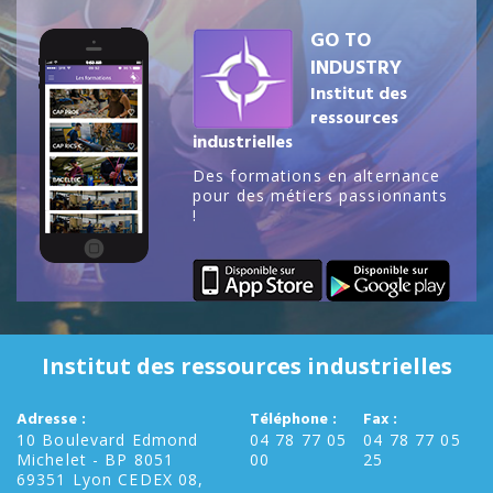
GO TO
INDUSTRY
Institut des
ressources
industrielles
Des formations en alternance
pour des métiers passionnants
!
Institut des ressources industrielles
Adresse :
Téléphone :
Fax :
10 Boulevard Edmond
04 78 77 05
04 78 77 05
Michelet - BP 8051
00
25
69351 Lyon CEDEX 08,