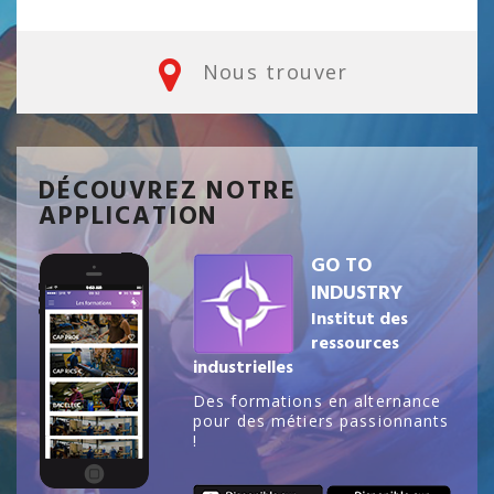
Nous trouver
DÉCOUVREZ NOTRE
APPLICATION
GO TO
INDUSTRY
Institut des
ressources
industrielles
Des formations en alternance
pour des métiers passionnants
!