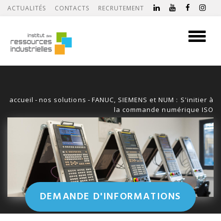
ACTUALITÉS
CONTACTS
RECRUTEMENT
Toggle
navigati
accueil
-
nos solutions
-
FANUC, SIEMENS et NUM : S'initier à
la commande numérique ISO
DEMANDE D'INFORMATIONS