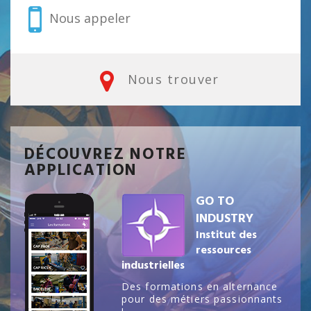
Nous appeler
Nous trouver
DÉCOUVREZ NOTRE
APPLICATION
GO TO
INDUSTRY
Institut des
ressources
industrielles
Des formations en alternance
pour des métiers passionnants