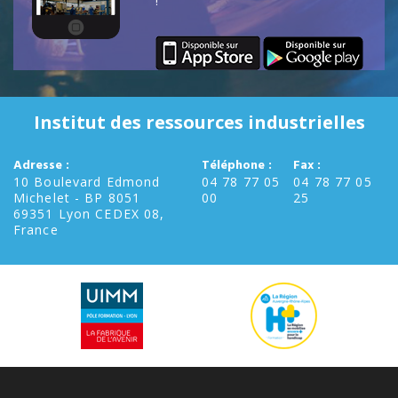
!
Institut des ressources industrielles
Adresse :
Téléphone :
Fax :
10 Boulevard Edmond
04 78 77 05
04 78 77 05
Michelet - BP 8051
00
25
69351 Lyon CEDEX 08,
France