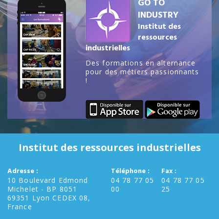
GO TO
INDUSTRY
Institut des
ressources
industrielles
Des formations en alternance
pour des métiers passionnants
!
Institut des ressources industrielles
Adresse :
Téléphone :
Fax :
10 Boulevard Edmond
04 78 77 05
04 78 77 05
Michelet - BP 8051
00
25
69351 Lyon CEDEX 08,
France