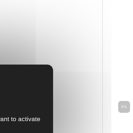
0%
ant to activate