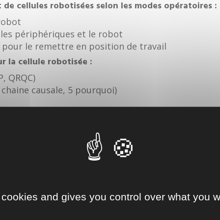
 de cellules robotisées selon les modes opératoires :
 robot
e les périphériques et le robot
 pour le remettre en position de travail
 la cellule robotisée :
P, QRQC)
chaine causale, 5 pourquoi)
re d’un programme de production
programme et sa sauvegarde
 cookies and gives you control over what you w
 professionnelles