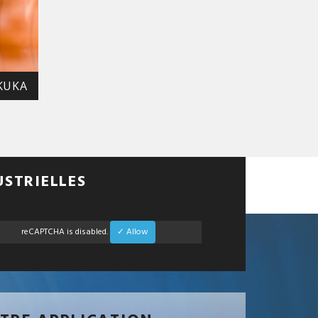
KUKA
USTRIELLES
reCAPTCHA is disabled.
✓ Allow