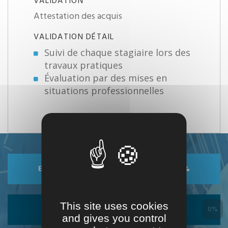
VALIDATION
Attestation des acquis
VALIDATION DÉTAIL
Suivi de chaque stagiaire lors des
travaux pratiques
Évaluation par des mises en
situations professionnelles
ENREGISTRER DANS MON ESPACE
This site uses cookies
EXPORTER EN PDF
0%
and gives you control