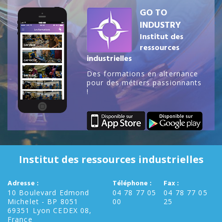
GO TO
INDUSTRY
Institut des
ressources
industrielles
Des formations en alternance
pour des métiers passionnants
!
Institut des ressources industrielles
Adresse :
Téléphone :
Fax :
10 Boulevard Edmond
04 78 77 05
04 78 77 05
Michelet - BP 8051
00
25
69351 Lyon CEDEX 08,
France