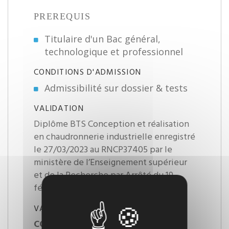
PREREQUIS
Titulaire d'un Bac général,
technologique et professionnel
CONDITIONS D'ADMISSION
Admissibilité sur dossier & tests
VALIDATION
Diplôme BTS Conception et réalisation
en chaudronnerie industrielle enregistré
le 27/03/2023 au RNCP37405 par le
ministère de l’Enseignement supérieur
et de la Recherche par Arrêté du 19
février 2018
VALIDATION DÉTAIL
CONTRÔLES EN COURS DE