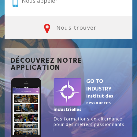
Nous appeler
Nous trouver
DÉCOUVREZ NOTRE
APPLICATION
GO TO
INDUSTRY
Institut des
ressources
industrielles
Des formations en alternance
pour des métiers passionnants
!