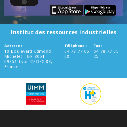
Institut des ressources industrielles
Adresse :
Téléphone :
Fax :
10 Boulevard Edmond
04 78 77 05
04 78 77 05
Michelet - BP 8051
00
25
69351 Lyon CEDEX 08,
France