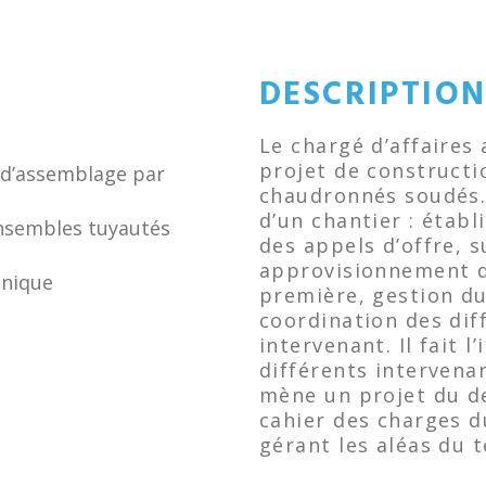
DESCRIPTIO
Le chargé d’affaires
projet de constructi
 d’assemblage par
chaudronnés soudés. 
d’un chantier : étab
nsembles tuyautés
des appels d’offre, 
approvisionnement d
hnique
première, gestion du
coordination des dif
intervenant. Il fait 
différents intervenant
mène un projet du dev
cahier des charges du
gérant les aléas du t