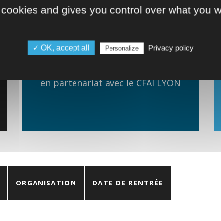
 cookies and gives you control over what you w
DESCRIPTION
Licence Professionnelle délivrée par
✓ OK, accept all
Privacy policy
Personalize
l'Université Claude Bernard Lyon 1,
Institut Universitaire Technologique,
en partenariat avec le CFAI LYON
ORGANISATION
DATE DE RENTRÉE