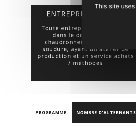
This site uses
ENTREPRISES CIBLES
Toute entreprise industrielle
dans le domaine de la
chaudronnerie, tuyauterie,
soudure, ayant un atelier de
production et un service achats
/ méthodes
PROGRAMME
NOMBRE D'ALTERNANTS