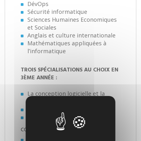
DévOps
Sécurité informatique
Sciences Humaines Economiques
et Sociales
Anglais et culture internationale
Mathématiques appliquées à
l’informatique
TROIS SPÉCIALISATIONS AU CHOIX EN
3ÈME ANNÉE :
La conception logicielle et la
gouvernance de données
Le DévOps
La sécurité informatique
CONDITIONS D'ADMISSION
Prérequis
:
Liste diplôme