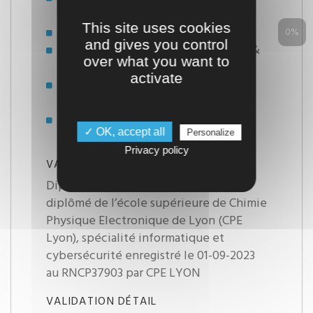
d'accès
This site uses cookies
Intégration selon profil
0%
and gives you control
Admissibilité sur dossier, tests &
over what you want to
entretien
activate
Candidature et frais de dossier
sur :
itii-lyon.fr
Date limite de validation de la
✓ OK, accept all
Personalize
candidature : 3 mars 2026
Privacy policy
VALIDATION
Diplôme Titre ingénieur - Ingénieur
diplômé de l’école supérieure de Chimie
Physique Electronique de Lyon (CPE
Lyon), spécialité informatique et
cybersécurité enregistré le 01-09-2023
au RNCP37903 par CPE LYON
VALIDATION DÉTAIL