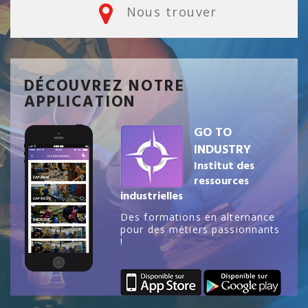
Nous trouver
DÉCOUVREZ NOTRE
APPLICATION
GO TO
INDUSTRY
Institut des
ressources
industrielles
Des formations en alternance
pour des métiers passionnants
!