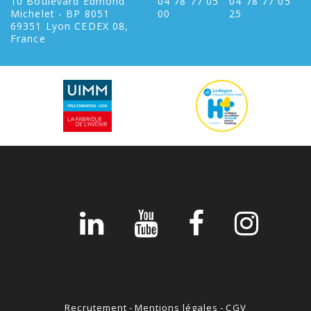
10 Boulevard Edmond
04 78 77 05
04 78 77 05
Michelet - BP 8051
00
25
69351 Lyon CEDEX 08,
France
Recrutement
-
Mentions légales
-
CGV