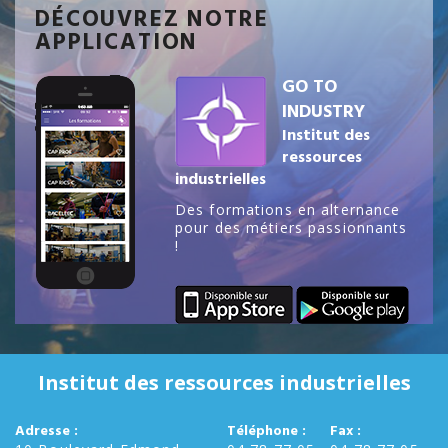
DÉCOUVREZ NOTRE
APPLICATION
GO TO
INDUSTRY
Institut des
ressources
industrielles
Des formations en alternance
pour des métiers passionnants
!
Institut des ressources industrielles
Adresse :
Téléphone :
Fax :