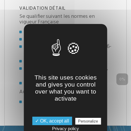
VALIDATION DÉTAIL
Se qualifier suivant les normes en
vigueur Française
Ferroviaire NF ISO 9606-1, -2
Nucléaire RCCM 2012-S4000
Structure métallique NF ISO 9606-
1
Tuyauterie NF ISO 9606-1, -4
Chaudronnerie NF ISO 9606-1, -2,
-4
This site uses cookies
0%
Aéronautique NF ISO 24394
and gives you control
Autres
over what you want to
activate
ASME IX
✓ OK, accept all
Personalize
Privacy policy