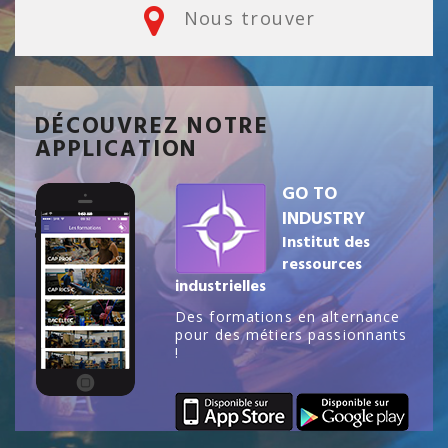
Nous trouver
DÉCOUVREZ NOTRE
APPLICATION
GO TO
INDUSTRY
Institut des
ressources
industrielles
Des formations en alternance
pour des métiers passionnants
!