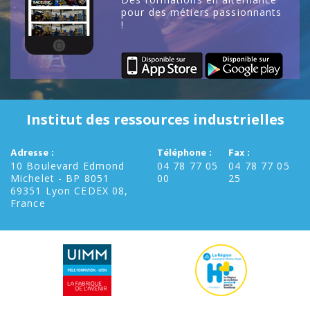
pour des métiers passionnants
!
Institut des ressources industrielles
Adresse :
Téléphone :
Fax :
10 Boulevard Edmond
04 78 77 05
04 78 77 05
Michelet - BP 8051
00
25
69351 Lyon CEDEX 08,
France