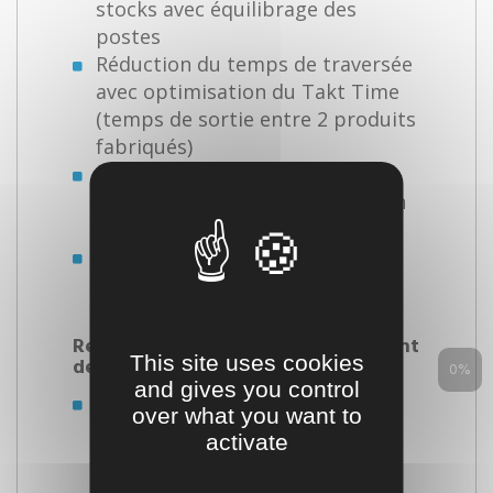
stocks avec équilibrage des
postes
Réduction du temps de traversée
avec optimisation du Takt Time
(temps de sortie entre 2 produits
fabriqués)
Mise en place de
l’approvisionnement par kanban
pour obtenir le flux tiré
Standardisation des bonnes
pratiques avec formalisation de
standards aux postes
Réduction des temps de changement
This site uses cookies
de série :
0%
and gives you control
Identification des opérations de
over what you want to
changement de série sur le
activate
processus avec l’analyse de
déroulement et le diagramme