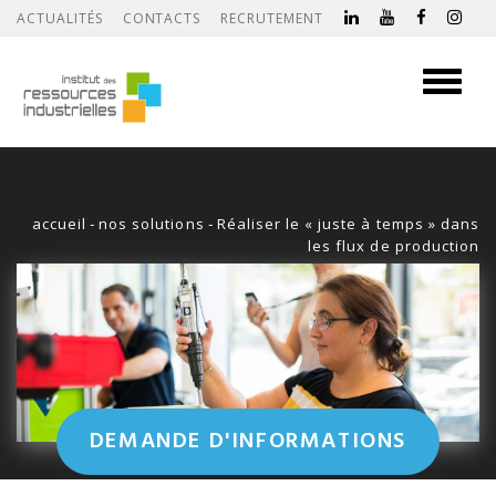
ACTUALITÉS
CONTACTS
RECRUTEMENT
Toggle
navigati
accueil
-
nos solutions
-
Réaliser le « juste à temps » dans
les flux de production
DEMANDE D'INFORMATIONS