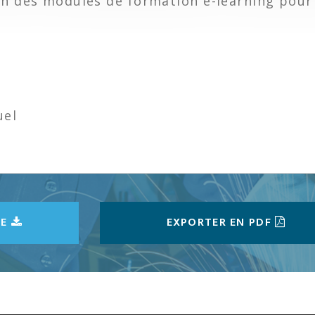
ion des modules de formation e-learning pou
uel
CE
EXPORTER EN PDF