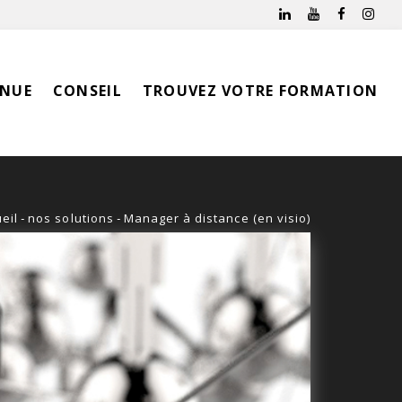
INUE
CONSEIL
TROUVEZ VOTRE FORMATION
eil
-
nos solutions
-
Manager à distance (en visio)