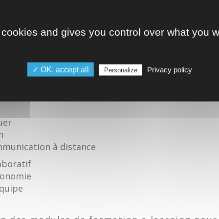
ériales
ollaborateurs
 cookies and gives you control over what you w
ment à distance
els
t partagées
✓ OK, accept all
Privacy policy
Personalize
uer
n
mmunication à distance
laboratif
utonomie
équipe