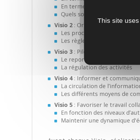
En terme de pratiques manag
Quels sont les besoins des c
This site uses
Visio 2
: Organiser son manage
Les processus organisationn
Les règles de fonctionnemen
Visio 3
: Piloter la performance
Le reporting
La régulation des activités
Visio 4
: Informer et communiq
La circulation de l’informatio
Les différents moyens de co
Visio 5
: Favoriser le travail col
En fonction des niveaux d’a
Maintenir une dynamique d'