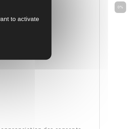
0%
ant to activate