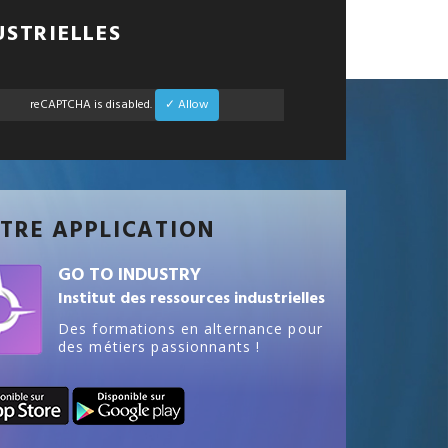
USTRIELLES
reCAPTCHA is disabled.
✓ Allow
TRE APPLICATION
GO TO INDUSTRY
Institut des ressources industrielles
Des formations en alternance pour
des métiers passionnants !