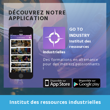
DÉCOUVREZ NOTRE
APPLICATION
GO TO
INDUSTRY
Institut des
ressources
industrielles
Des formations en alternance
pour des métiers passionnants
!
Institut des ressources industrielles