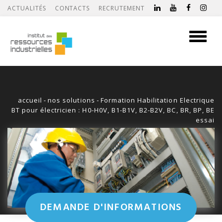
ACTUALITÉS
CONTACTS
RECRUTEMENT
Toggle
navigati
accueil
-
nos solutions
-
Formation Habilitation Electrique
BT pour électricien : H0-H0V, B1-B1V, B2-B2V, BC, BR, BP, BE
essai
DEMANDE D'INFORMATIONS