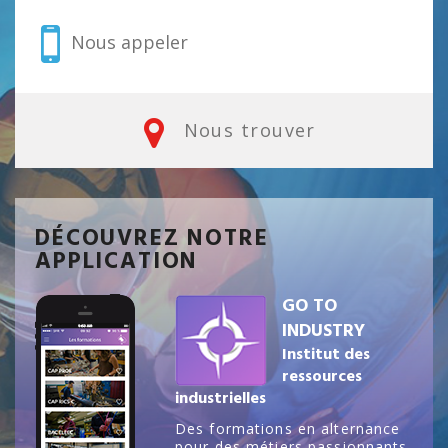
Nous appeler
Nous trouver
DÉCOUVREZ NOTRE
APPLICATION
GO TO
INDUSTRY
Institut des
ressources
industrielles
Des formations en alternance
pour des métiers passionnants