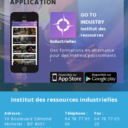
APPLICATION
GO TO
INDUSTRY
Institut des
ressources
industrielles
Des formations en alternance
pour des métiers passionnants
!
Institut des ressources industrielles
Adresse :
Téléphone :
Fax :
10 Boulevard Edmond
04 78 77 05
04 78 77 05
Michelet - BP 8051
00
25