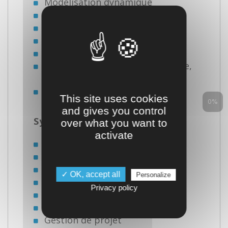
Modélisation dynamique
Analyse numérique
Systèmes linéaires
Systèmes non linéaires
Simulation numérique
Commande avancée (non linéaire,
optimale, robuste)
Python
This site uses cookies
0%
and gives you control
Systèmes logiques :
over what you want to
activate
Automatisme
Automates
Grafcet
✓ OK, accept all
Personalize
Recherche opérationnelle
Privacy policy
SCADA
IoT
Gestion de projet