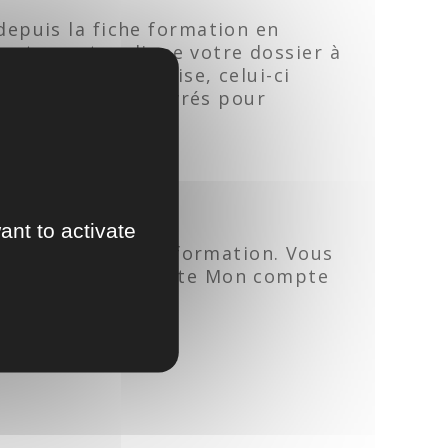
epuis la fiche formation en
irectement en ligne votre dossier à
tre demande soumise, celui-ci
ensuite 4 jours ouvrés pour
ant to activate
nt le début de la formation. Vous
tre sortie sur le site Mon compte