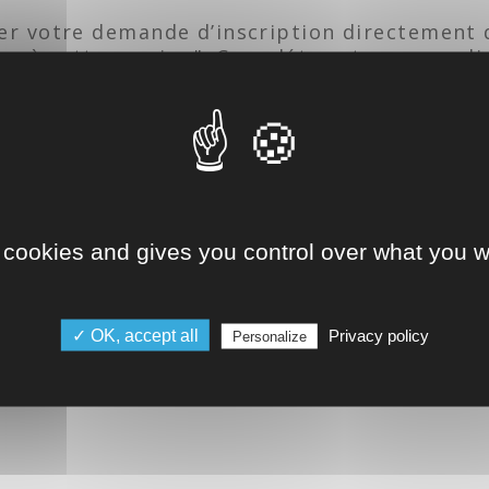
er votre demande d’inscription directement d
rire à cette session". Complétez et envoyez d
tion que vous avez sélectionné. Une fois vo
 pour valider votre inscription. Vous aurez 
on à la formation.
RE FORMATION
 cookies and gives you control over what you w
nvocation par email entre 10 et 15 jours ava
après la fin de la formation pour déclarer vo
✓ OK, accept all
Privacy policy
Personalize