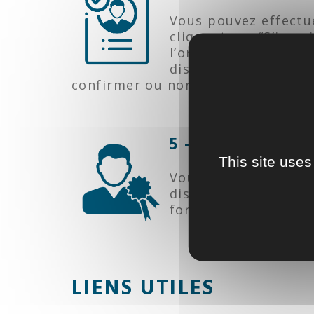
Vous pouvez effectu
cliquant sur “S’insc
l’organisme de forma
dispose de 48 heures
confirmer ou non votre participati
5 - SUIVEZ VOT
This site uses
Vous recevrez une co
disposez de 3 jours 
formation.
LIENS UTILES