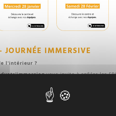
- JOURNÉE IMMERSIVE
e l'intérieur ?
ndustr'immersion
vous invite à enfiler les EP
ers : découper, plier, câbler, braser, soude
ne immersion grandeur nature pour
mieux cho