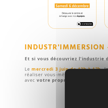
INDUSTR'IMMERSION 
Et si vous découvriez l'industrie d
Le
mercredi 3 juin de 13h à 17h
,
I
réaliser vous-même des gestes méti
avec
votre propre réalisation
. U