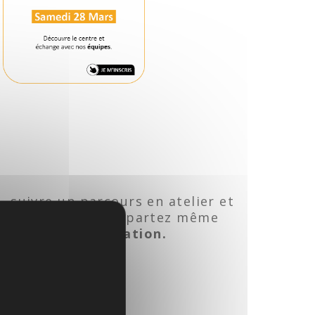
I, suivre un parcours en atelier et
r, usiner... Vous repartez même
isir votre orientation.