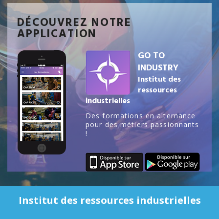
DÉCOUVREZ NOTRE
APPLICATION
GO TO
INDUSTRY
Institut des
ressources
industrielles
Des formations en alternance
pour des métiers passionnants
!
Institut des ressources industrielles