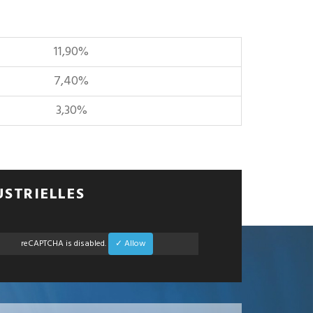
11,90%
7,40%
3,30%
USTRIELLES
reCAPTCHA is disabled.
✓ Allow