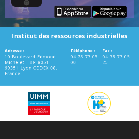
Institut des ressources industrielles
Adresse :
Téléphone :
Fax :
10 Boulevard Edmond
04 78 77 05
04 78 77 05
Michelet - BP 8051
00
25
69351 Lyon CEDEX 08,
France