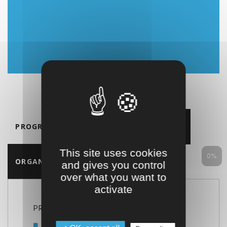
PROGRAMME
NOMBRE D'ALTERNANTS
This site uses cookies
0%
ORGANISATION
DATE DE RENTRÉE
and gives you control
over what you want to
activate
PROGRAMME
Mathématiques