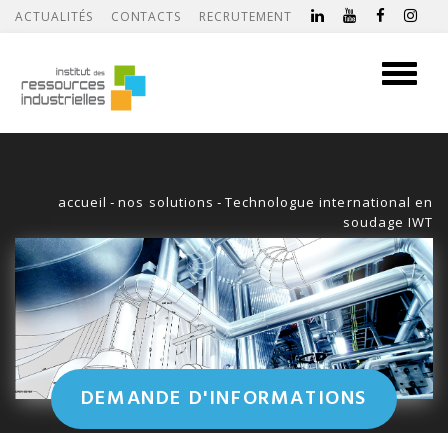
ACTUALITÉS
CONTACTS
RECRUTEMENT
Toggle
navigati
accueil
-
nos solutions
-
Technologue international en
soudage IWT
DEMANDE D'INFORMATIONS