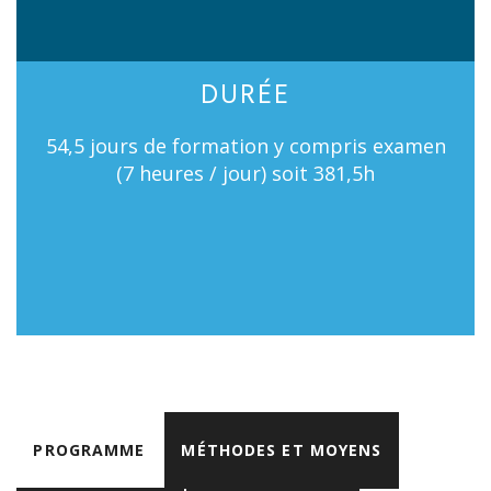
DURÉE
54,5 jours de formation y compris examen
(7 heures / jour) soit 381,5h
PROGRAMME
MÉTHODES ET MOYENS