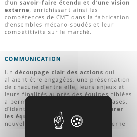
d'un
savoir-faire étendu et d'une vision
externe
, enrichissant ainsi les
compétences de CMT dans la fabrication
d'ensembles mécano-soudés et leur
compétitivité sur le marché.
COMMUNICATION
Un
découpage clair des actions
qui
allaient être engagées, une présentation
de chacune d’entre elle, leurs enjeux et
leurs finalités auprès des équipes ciblées
a permis de partir sur de bonnes bases,
d’identifier les craintes et de
préparer
les équipes
à l’intégration de cette
nouvelle activité de soudage en interne.