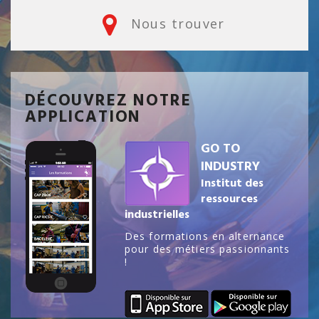
Nous trouver
DÉCOUVREZ NOTRE
APPLICATION
GO TO
INDUSTRY
Institut des
ressources
industrielles
Des formations en alternance
pour des métiers passionnants
!