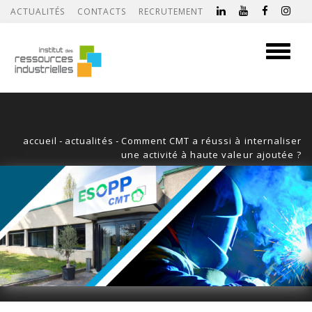
ACTUALITÉS
CONTACTS
RECRUTEMENT
Toggle
navigati
accueil
-
actualités
-
Comment CMT a réussi à internaliser
une activité à haute valeur ajoutée ?