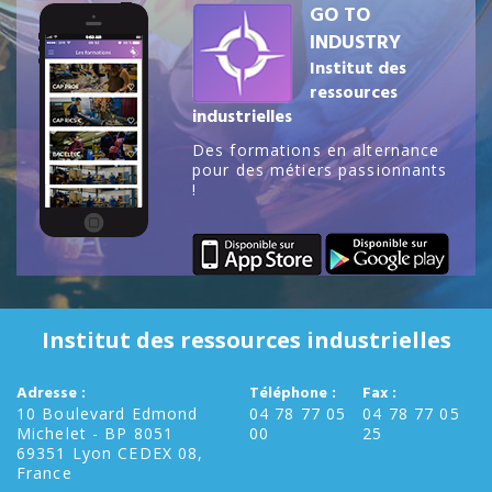
GO TO
INDUSTRY
Institut des
ressources
industrielles
Des formations en alternance
pour des métiers passionnants
!
Institut des ressources industrielles
Adresse :
Téléphone :
Fax :
10 Boulevard Edmond
04 78 77 05
04 78 77 05
Michelet - BP 8051
00
25
69351 Lyon CEDEX 08,
France