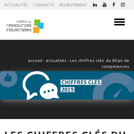
ACTUALITÉS
CONTACTS
RECRUTEMENT
Toggle
navigati
accueil
-
actualités
-
Les chiffres clés du Bilan de
compétences